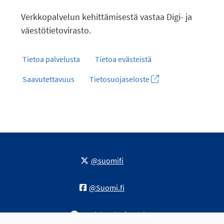
Verkkopalvelun kehittämisestä vastaa Digi- ja
väestötietovirasto.
Tietoa palvelusta
Tietoa evästeistä
Saavutettavuus
Tietosuojaseloste
@suomifi
@Suomi.fi
@vrk-kpa/api-catalog