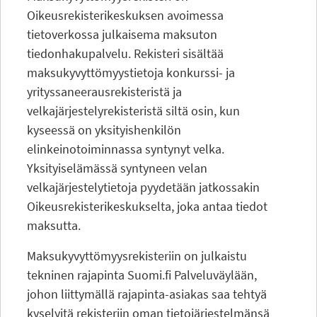
Oikeusrekisterikeskuksen avoimessa
tietoverkossa julkaisema maksuton
tiedonhakupalvelu. Rekisteri sisältää
maksukyvyttömyystietoja konkurssi- ja
yrityssaneerausrekisteristä ja
velkajärjestelyrekisteristä siltä osin, kun
kyseessä on yksityishenkilön
elinkeinotoiminnassa syntynyt velka.
Yksityiselämässä syntyneen velan
velkajärjestelytietoja pyydetään jatkossakin
Oikeusrekisterikeskukselta, joka antaa tiedot
maksutta.
Maksukyvyttömyysrekisteriin on julkaistu
tekninen rajapinta Suomi.fi Palveluväylään,
johon liittymällä rajapinta-asiakas saa tehtyä
kyselyitä rekisteriin oman tietojärjestelmänsä