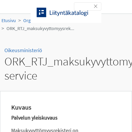
Siirry sisältöön
Toggle navigation
Etusivu
Organisaatiot
Oikeusministeriö
ORK_RTJ_maksukyvyttomyysrek...
Oikeusministeriö
ORK_RTJ_maksukyvyttomyys
service
Kuvaus
Palvelun yleiskuvaus
Maksukyvyttömyysrekisteri on