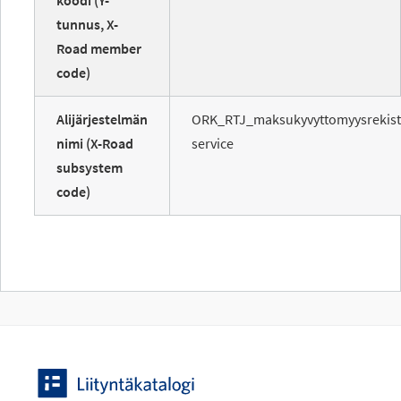
koodi (Y-
tunnus, X-
Road member
code)
Alijärjestelmän
ORK_RTJ_maksukyvyttomyysrekist
nimi (X-Road
service
subsystem
code)