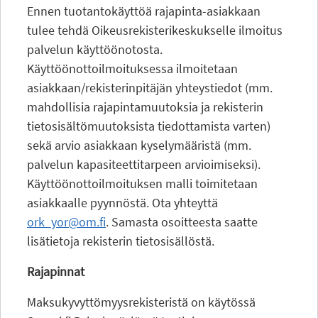
Ennen tuotantokäyttöä rajapinta-asiakkaan
tulee tehdä Oikeusrekisterikeskukselle ilmoitus
palvelun käyttöönotosta.
Käyttöönottoilmoituksessa ilmoitetaan
asiakkaan/rekisterinpitäjän yhteystiedot (mm.
mahdollisia rajapintamuutoksia ja rekisterin
tietosisältömuutoksista tiedottamista varten)
sekä arvio asiakkaan kyselymääristä (mm.
palvelun kapasiteettitarpeen arvioimiseksi).
Käyttöönottoilmoituksen malli toimitetaan
asiakkaalle pyynnöstä. Ota yhteyttä
ork_yor@om.fi
. Samasta osoitteesta saatte
lisätietoja rekisterin tietosisällöstä.
Rajapinnat
Maksukyvyttömyysrekisteristä on käytössä