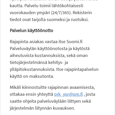
kautta. Palvelu toimii lähtökohtaisesti
vuorokauden ympäri (24/7/365). Rekisterin
tiedot ovat tarjolla suomeksi ja ruotsiksi.
Palvelun käyttöönotto
Rajapinta-asiakas vastaa itse Suomi.fi
Palveluväylän käyttöönotosta ja käytöstä
aiheutuvista kustannuksista, sekä oman
tietojärjestelmänsä kehitys- ja
ylläpitokustannuksista. Itse rajapintapalvelun
käyttö on maksutonta.
Mikäli kiinnostuitte rajapinnan avaamisesta,
ottakaa ensin yhteyttä
ork_yor@om.fi
, josta
saatte ohjeita palveluväylään liittyen sekä
järjestelmän liitynnän kuvauksen.