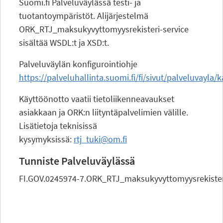
Suomi.fi Palveluväylässä testi- ja
tuotantoympäristöt. Alijärjestelmä
ORK_RTJ_maksukyvyttomyysrekisteri-service
sisältää WSDL:t ja XSD:t.
Palveluväylän konfigurointiohje
https://palveluhallinta.suomi.fi/fi/sivut/palveluvayla/
Käyttöönotto vaatii tietoliikenneavaukset
asiakkaan ja ORK:n liityntäpalvelimien välille.
Lisätietoja teknisissä
kysymyksissä:
rtj_tuki@om.fi
Tunniste Palveluväylässä
FI.GOV.0245974-7.ORK_RTJ_maksukyvyttomyysrekister