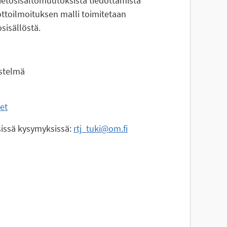
tietosisältömuutoksista tiedottamista
ottoilmoituksen malli toimitetaan
osisällöstä.
estelmä
eet
isissä kysymyksissä:
rtj_tuki@om.fi