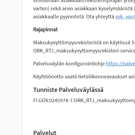
ilmoitetaan asiakkaan/rekisterinpitäjän yhte
varten) sekä arvio asiakkaan kyselymääristä 
asiakkaalle pyynnöstä. Ota yhteyttä
ork_yor
Rajapinnat
Maksukyvyttömyysrekisteristä on käytössä Suo
ORK_RTJ_maksukyvyttomyysrekisteri-service s
Palveluväylän konfigurointiohje
https://palv
Käyttöönotto vaatii tietoliikenneavaukset asi
Tunniste Palveluväylässä
FI.GOV.0245974-7.ORK_RTJ_maksukyvyttomyys
Palvelut