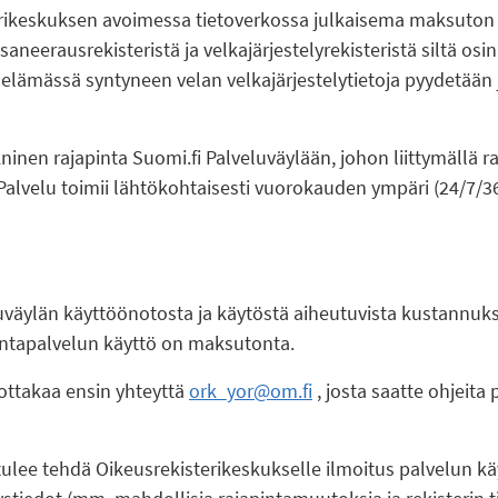
rikeskuksen avoimessa tietoverkossa julkaisema maksuton t
aneerausrekisteristä ja velkajärjestelyrekisteristä siltä osi
selämässä syntyneen velan velkajärjestelytietoja pyydetään 
inen rajapinta Suomi.fi Palveluväylään, johon liittymällä ra
Palvelu toimii lähtökohtaisesti vuorokauden ympäri (24/7/36
luväylän käyttöönotosta ja käytöstä aiheutuvista kustannuk
apintapalvelun käyttö on maksutonta.
 ottakaa ensin yhteyttä
ork_yor@om.fi
, josta saatte ohjeita
ulee tehdä Oikeusrekisterikeskukselle ilmoitus palvelun k