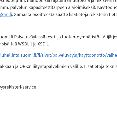
ystiedot (mm. mahdollisia rajapintamuutoksia ja rekisterin 
(mm. palvelun kapasiteettitarpeen arvioimiseksi). Käyttöön
@om.fi
. Samasta osoitteesta saatte lisätietoja rekisterin tiet
mi.fi Palveluväylässä testi- ja tuotantoympäristöt. Alijärj
isältää WSDL:t ja XSD:t.
eluhallinta.suomi.fi/fi/sivut/palveluvayla/kayttoonotto/vaih
akkaan ja ORK:n liityntäpalvelimien välille. Lisätietoja tekn
rekisteri-service