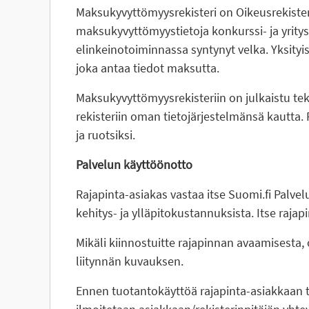
Maksukyvyttömyysrekisteri on Oikeusrekiste
maksukyvyttömyystietoja konkurssi- ja yrityss
elinkeinotoiminnassa syntynyt velka. Yksityi
joka antaa tiedot maksutta.
Maksukyvyttömyysrekisteriin on julkaistu tekn
rekisteriin oman tietojärjestelmänsä kautta. 
ja ruotsiksi.
Palvelun käyttöönotto
Rajapinta-asiakas vastaa itse Suomi.fi Palve
kehitys- ja ylläpitokustannuksista. Itse raj
Mikäli kiinnostuitte rajapinnan avaamisesta,
liitynnän kuvauksen.
Ennen tuotantokäyttöä rajapinta-asiakkaan t