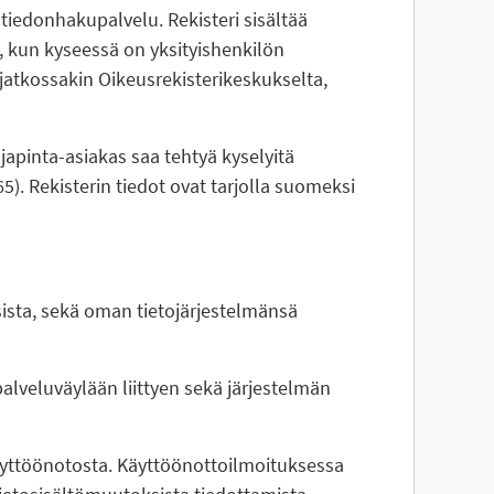
iedonhakupalvelu. Rekisteri sisältää
n, kun kyseessä on yksityishenkilön
jatkossakin Oikeusrekisterikeskukselta,
japinta-asiakas saa tehtyä kyselyitä
5). Rekisterin tiedot ovat tarjolla suomeksi
sista, sekä oman tietojärjestelmänsä
 palveluväylään liittyen sekä järjestelmän
äyttöönotosta. Käyttöönottoilmoituksessa