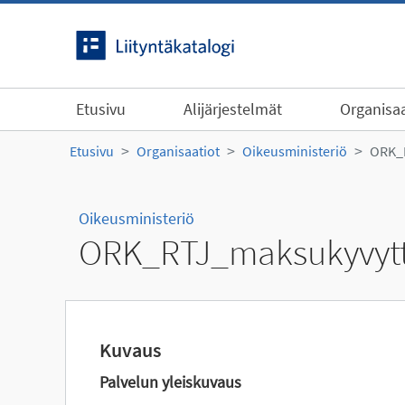
Siirry sisältöön
Etusivu
Alijärjestelmät
Organisaa
Etusivu
Organisaatiot
Oikeusministeriö
ORK_R
Oikeusministeriö
ORK_RTJ_maksukyvytto
Kuvaus
Palvelun yleiskuvaus