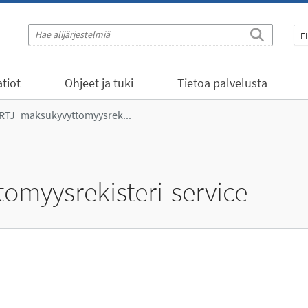
F
tiot
Ohjeet ja tuki
Tietoa palvelusta
TJ_maksukyvyttomyysrek...
myysrekisteri-service