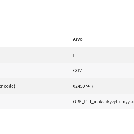
Arvo
FI
GOV
er code)
0245974-7
ORK_RTJ_maksukyvyttomyysrek