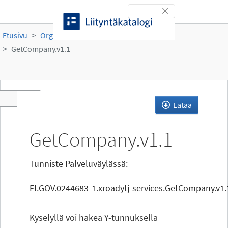
Siirry sisältöön
Toggle navigation
Etusivu
Organisaatiot
PRH
YTJ-tiedot
GetCompany.v1.1
Toggle navigation
Lataa
GetCompany.v1.1
Tunniste Palveluväylässä:
FI.GOV.0244683-1.xroadytj-services.GetCompany.v1.
Kyselyllä voi hakea Y-tunnuksella