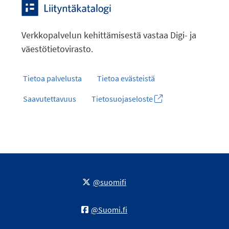
Verkkopalvelun kehittämisestä vastaa Digi- ja
väestötietovirasto.
Tietoa palvelusta
Tietoa evästeistä
Saavutettavuus
Tietosuojaseloste
@suomifi
@Suomi.fi