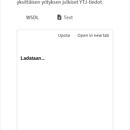
yksittäisen yrityksen julkiset YTJ-tiedot.
WSDL
Text
Upota
Open in new tab