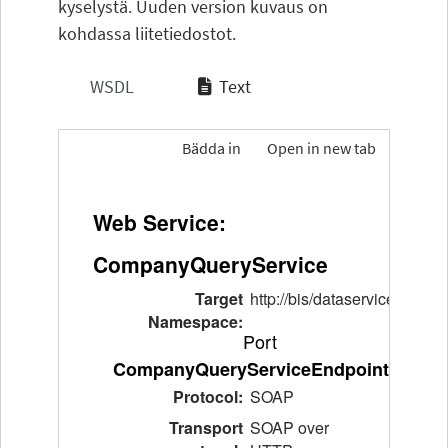
kyselystä. Uuden version kuvaus on
kohdassa liitetiedostot.
WSDL
Text
Bädda in
Open in new tab