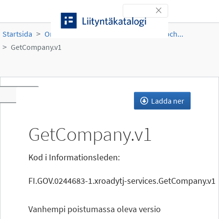
Gå till innehållet
Toggle navigation
Startsida
Organisationer
PRH
Företags- och...
GetCompany.v1
Toggle navigation
Ladda ner
GetCompany.v1
Kod i Informationsleden:
FI.GOV.0244683-1.xroadytj-services.GetCompany.v1
Vanhempi poistumassa oleva versio