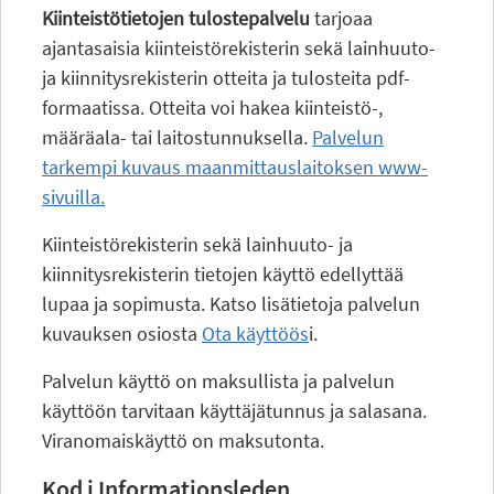
Kiinteistötietojen tulostepalvelu
tarjoaa
ajantasaisia kiinteistörekisterin sekä lainhuuto-
ja kiinnitysrekisterin otteita ja tulosteita pdf-
formaatissa. Otteita voi hakea kiinteistö-,
määräala- tai laitostunnuksella.
Palvelun
tarkempi kuvaus maanmittauslaitoksen www-
sivuilla.
Kiinteistörekisterin sekä lainhuuto- ja
kiinnitysrekisterin tietojen käyttö edellyttää
lupaa ja sopimusta. Katso lisätietoja palvelun
kuvauksen osiosta
Ota käyttöös
i.
Palvelun käyttö on maksullista ja palvelun
käyttöön tarvitaan käyttäjätunnus ja salasana.
Viranomaiskäyttö on maksutonta.
Kod i Informationsleden