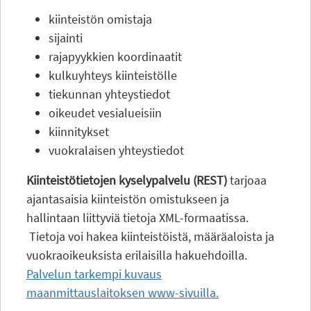
kiinteistön omistaja
sijainti
rajapyykkien koordinaatit
kulkuyhteys kiinteistölle
tiekunnan yhteystiedot
oikeudet vesialueisiin
kiinnitykset
vuokralaisen yhteystiedot
Kiinteistötietojen kyselypalvelu (REST)
tarjoaa
ajantasaisia kiinteistön omistukseen ja
hallintaan liittyviä tietoja XML-formaatissa.
Tietoja voi hakea kiinteistöistä, määräaloista ja
vuokraoikeuksista erilaisilla hakuehdoilla.
Palvelun tarkempi kuvaus
maanmittauslaitoksen www-sivuilla.