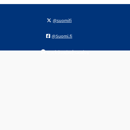
@suomifi
@Suomi.fi
@vrk-kpa/api-catalog