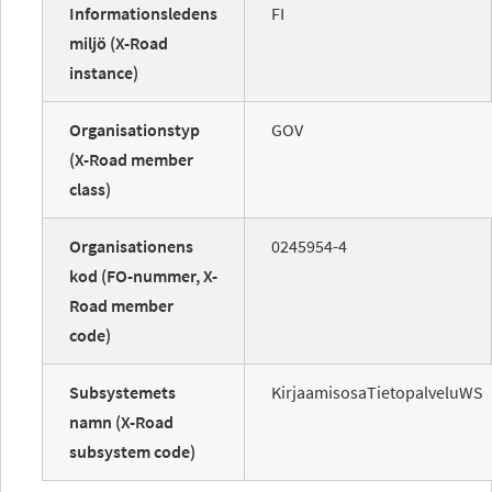
Informationsledens
FI
miljö (X-Road
instance)
Organisationstyp
GOV
(X-Road member
class)
Organisationens
0245954-4
kod (FO-nummer, X-
Road member
code)
Subsystemets
KirjaamisosaTietopalveluWS
namn (X-Road
subsystem code)