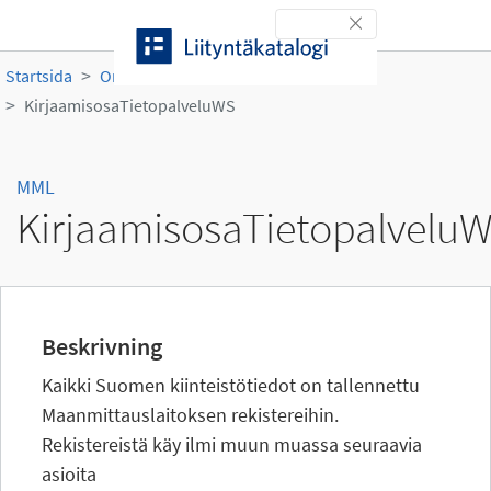
Gå till innehållet
Toggle navigation
Startsida
Organisationer
MML
KirjaamisosaTietopalveluWS
MML
KirjaamisosaTietopalvelu
Beskrivning
Kaikki Suomen kiinteistötiedot on tallennettu
Maanmittauslaitoksen rekistereihin.
Rekistereistä käy ilmi muun muassa seuraavia
asioita