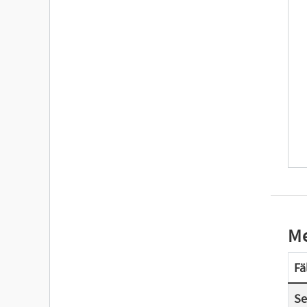
Me
Fä
Se