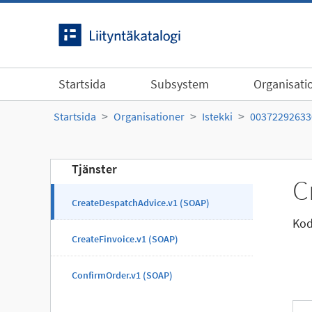
Gå till innehållet
Startsida
Subsystem
Organisati
Startsida
Organisationer
Istekki
00372292633
Tjänster
C
CreateDespatchAdvice.v1 (SOAP)
Kod
CreateFinvoice.v1 (SOAP)
ConfirmOrder.v1 (SOAP)