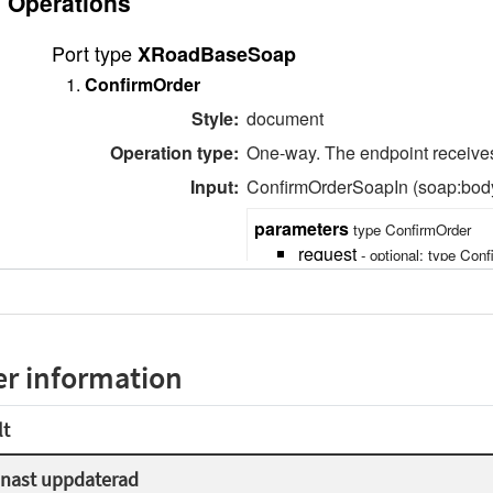
r information
lt
nast uppdaterad