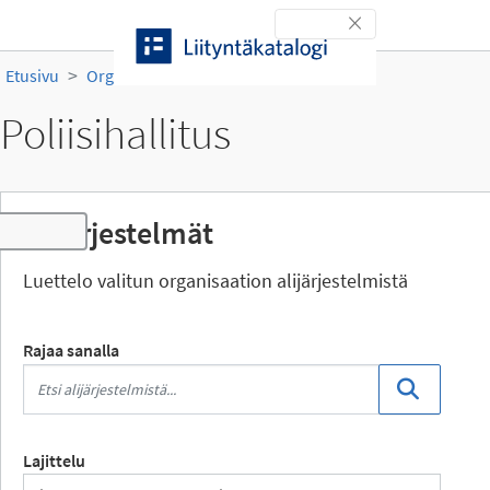
Siirry sisältöön
Toggle navigation
Etusivu
Organisaatiot
Poliisihallitus
Poliisihallitus
Alijärjestelmät
Toggle navigation
Luettelo valitun organisaation alijärjestelmistä
Rajaa sanalla
Lajittelu