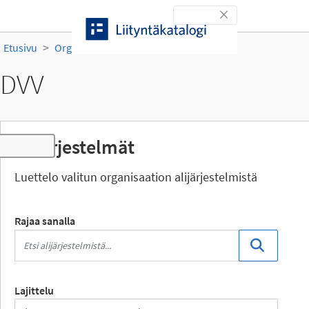
Siirry sisältöön
Toggle navigation
Etusivu
Organisaatiot
DVV
DVV
Alijärjestelmät
Toggle navigation
Luettelo valitun organisaation alijärjestelmistä
Rajaa sanalla
Lajittelu