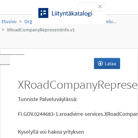
Siirry sisältöön
Toggle navigation
Etusivu
Organisaatiot
PRH
Virre-tietopalvelu...
XRoadCompanyRepresentInfo.v1
Toggle navigation
Lataa
XRoadCompanyRepresen
Tunniste Palveluväylässä:
FI.GOV.0244683-1.xroadvirre-services.XRoadCompan
Kyselyllä voi hakea yrityksen