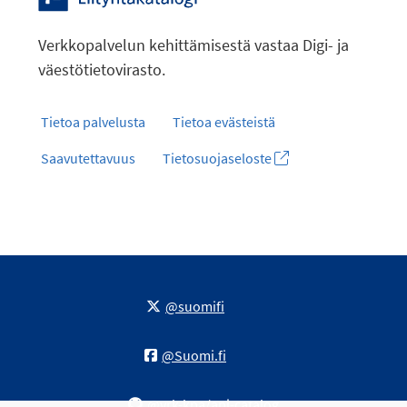
Verkkopalvelun kehittämisestä vastaa Digi- ja
väestötietovirasto.
Tietoa palvelusta
Tietoa evästeistä
Saavutettavuus
Tietosuojaseloste
@suomifi
@Suomi.fi
@vrk-kpa/api-catalog