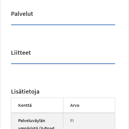
Palvelut
Liitteet
Lisätietoja
Kenttä
Arvo
Palveluväylän
FI
ympäristö (X-Road