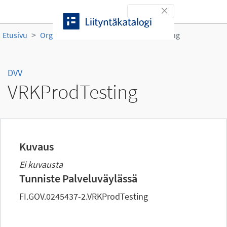
Siirry sisältöön
Toggle navigation
Etusivu
Organisaatiot
DVV
VRKProdTesting
DVV
VRKProdTesting
Kuvaus
Ei kuvausta
Tunniste Palveluväylässä
FI.GOV.0245437-2.VRKProdTesting