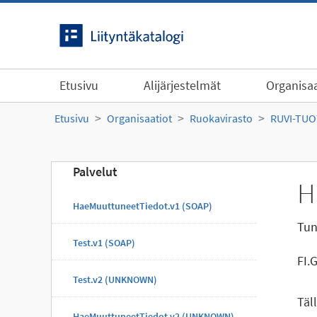
Siirry sisältöön
Etusivu
Alijärjestelmät
Organisaa
Etusivu
Organisaatiot
Ruokavirasto
RUVI-TU
Palvelut
H
HaeMuuttuneetTiedot.v1 (SOAP)
Tun
Test.v1 (SOAP)
FI.
Test.v2 (UNKNOWN)
Täl
HaeMuuttuneetTiedot.v2 (UNKNOWN)