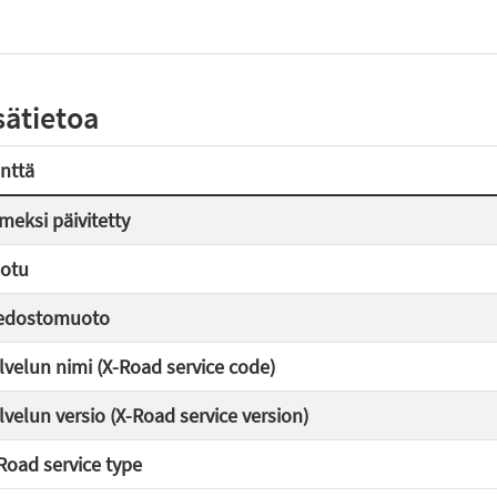
sätietoa
nttä
imeksi päivitetty
otu
edostomuoto
lvelun nimi (X-Road service code)
lvelun versio (X-Road service version)
Road service type