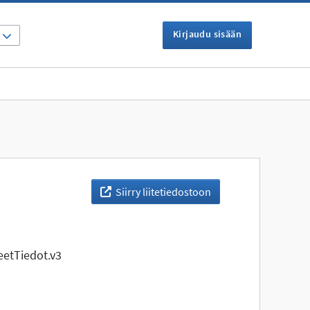
Kirjaudu sisään
I
Siirry liitetiedostoon
etTiedot.v3