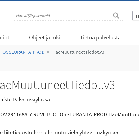
F
tiot
Ohjeet ja tuki
Tietoa palvelusta
OTOSSEURANTA-PROD
HaeMuuttuneetTiedot.v3
aeMuuttuneetTiedot.v3
niste Palveluväylässä:
GOV.2911686-7.RUVI-TUOTOSSEURANTA-PROD.HaeMuuttune
le liitetiedostolle ei ole luotu vielä yhtään näkymää.