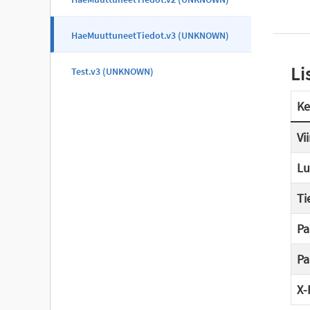
HaeMuuttuneetTiedot.v3 (UNKNOWN)
Li
Test.v3 (UNKNOWN)
Ke
Vi
Lu
Ti
Pa
Pa
X-