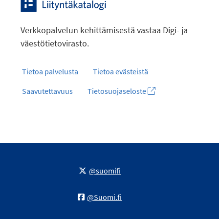
Verkkopalvelun kehittämisestä vastaa Digi- ja
väestötietovirasto.
Tietoa palvelusta
Tietoa evästeistä
Saavutettavuus
Tietosuojaseloste
@suomifi
@Suomi.fi