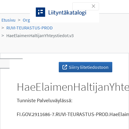
Siirry sisältöön
Toggle navigation
Etusivu
Organisaatiot
Ruokavirasto
RUVI-TEURASTUS-PROD
HaeElaimenHaltijanYhteystiedot.v3
Toggle navigation
Siirry liitetiedostoon
HaeElaimenHaltijanYhte
Tunniste Palveluväylässä:
FI.GOV.2911686-7.RUVI-TEURASTUS-PROD.HaeElaime