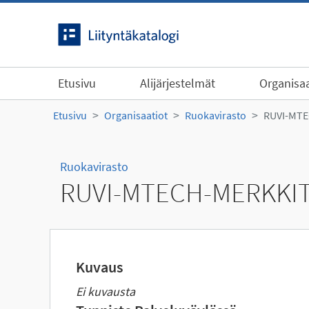
Siirry sisältöön
Etusivu
Alijärjestelmät
Organisaa
Etusivu
Organisaatiot
Ruokavirasto
RUVI-MT
Ruokavirasto
RUVI-MTECH-MERKKIT
Kuvaus
Ei kuvausta