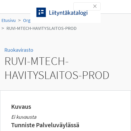
Siirry sisältöön
Toggle navigation
Etusivu
Organisaatiot
Ruokavirasto
RUVI-MTECH-HAVITYSLAITOS-PROD
Ruokavirasto
RUVI-MTECH-
HAVITYSLAITOS-PROD
Kuvaus
Ei kuvausta
Tunniste Palveluväylässä