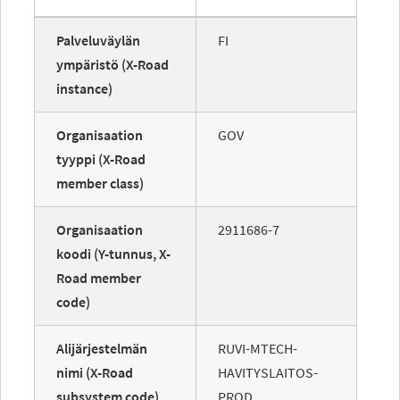
Palveluväylän
FI
ympäristö (X-Road
instance)
Organisaation
GOV
tyyppi (X-Road
member class)
Organisaation
2911686-7
koodi (Y-tunnus, X-
Road member
code)
Alijärjestelmän
RUVI-MTECH-
nimi (X-Road
HAVITYSLAITOS-
subsystem code)
PROD