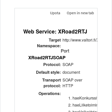
Upota
Open in new tab