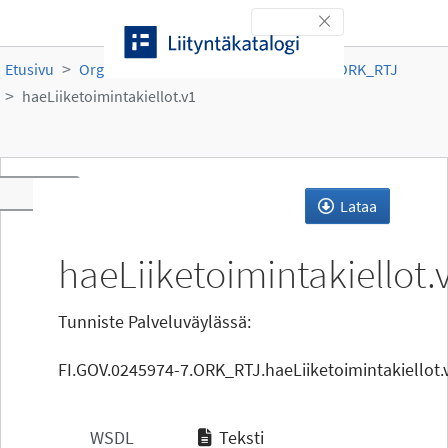
Siirry sisältöön
Toggle navigation
Etusivu
Organisaatiot
Oikeusministeriö
ORK_RTJ
haeLiiketoimintakiellot.v1
Toggle navigation
Lataa
haeLiiketoimintakiellot.
Tunniste Palveluväylässä:
FI.GOV.0245974-7.ORK_RTJ.haeLiiketoimintakiellot.
WSDL
Teksti