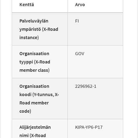
Kenttä
Arvo
Palveluväylän
FI
ympäristö (X-Road
instance)
Organisaation
GOV
tyyppi (X-Road
member class)
Organisaation
2296962-1
koodi (Y-tunnus, X-
Road member
code)
Alijärjestelmän
KIPA-YP6-P17
nimi (X-Road