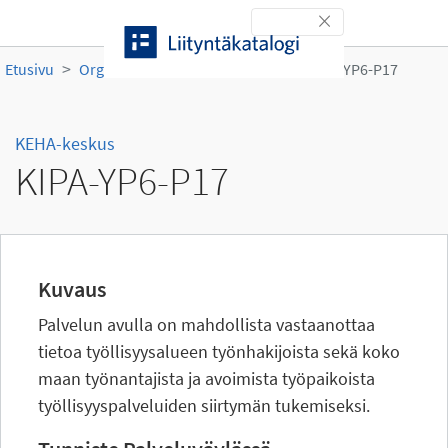
Siirry sisältöön
Toggle navigation
Etusivu
Organisaatiot
KEHA-keskus
KIPA-YP6-P17
KEHA-keskus
KIPA-YP6-P17
Kuvaus
Palvelun avulla on mahdollista vastaanottaa
tietoa työllisyysalueen työnhakijoista sekä koko
maan työnantajista ja avoimista työpaikoista
työllisyyspalveluiden siirtymän tukemiseksi.