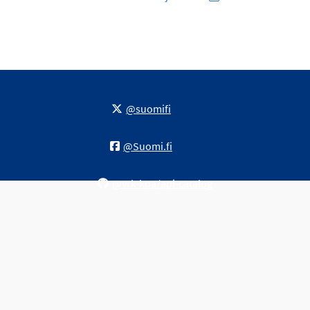
@suomifi
@Suomi.fi
@vrk-kpa/api-catalog