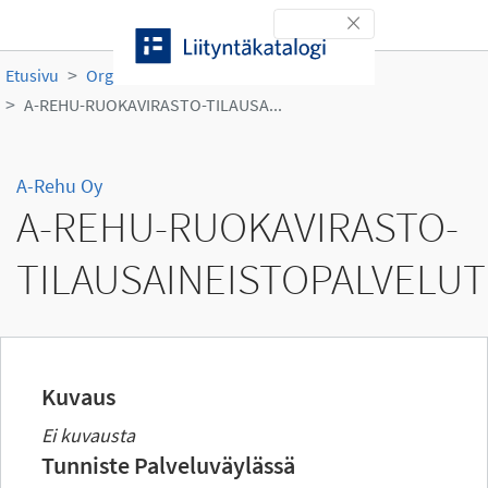
Siirry sisältöön
Toggle navigation
Etusivu
Organisaatiot
A-Rehu Oy
A-REHU-RUOKAVIRASTO-TILAUSA...
A-Rehu Oy
A-REHU-RUOKAVIRASTO-
TILAUSAINEISTOPALVELUT
Kuvaus
Ei kuvausta
Tunniste Palveluväylässä