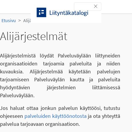
Siirry sisältöön
Toggle navigation
Etusivu
Alijärjestelmät
Alijärjestelmät
Alijärjestelmistä löydät Palveluväylään liittyneiden
organisaatioiden tarjoamia palveluita ja niiden
kuvauksia. Alijärjestelmää käytetään palvelujen
tarjoamiseen Palveluväylän kautta ja palveluita
hyödyntävien järjestelmien liittämisessä
Palveluväylään.
Jos haluat ottaa jonkun palvelun käyttöösi, tutustu
ohjeeseen
palveluiden käyttöönotosta
ja ota yhteyttä
palvelua tarjoavaan organisaatioon.