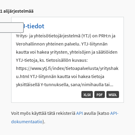
1 alijärjestelmää
YTJ-tiedot
Toggle navigation
Yritys- ja yhteisötietojärjestelmä (YTJ) on PRH:n ja
Verohallinnon yhteinen palvelu. YTJ-liitynnän
kautta voi hakea yritysten, yhteisöjen ja säätiöiden
YTJ-tietoja, ks. tietosisällön kuvaus:
https://www.ytj.fi/index/tietoapalvelusta/yrityshak
u.html YTJ-liitynnän kautta voi hakea tietoja
yksittäisellä Y-tunnuksella, sana/nimihaulla tai...
XLSX
PDF
WSDL
Voit myös käyttää tätä rekisteriä
API
avulla (katso
API-
dokumentaatio
).