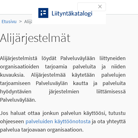
Siirry sisältöön
Toggle navigation
Etusivu
Alijärjestelmät
Alijärjestelmät
Alijärjestelmistä löydät Palveluväylään liittyneiden
organisaatioiden tarjoamia palveluita ja niiden
kuvauksia. Alijärjestelmää käytetään palvelujen
tarjoamiseen Palveluväylän kautta ja palveluita
hyödyntävien järjestelmien liittämisessä
Palveluväylään.
Jos haluat ottaa jonkun palvelun käyttöösi, tutustu
ohjeeseen
palveluiden käyttöönotosta
ja ota yhteyttä
palvelua tarjoavaan organisaatioon.