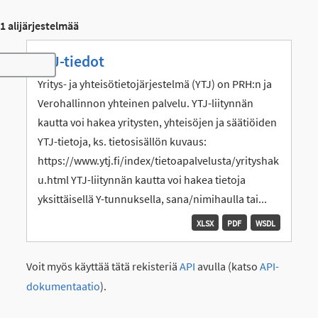
1 alijärjestelmää
YTJ-tiedot
Toggle navigation
Yritys- ja yhteisötietojärjestelmä (YTJ) on PRH:n ja
Verohallinnon yhteinen palvelu. YTJ-liitynnän
kautta voi hakea yritysten, yhteisöjen ja säätiöiden
YTJ-tietoja, ks. tietosisällön kuvaus:
https://www.ytj.fi/index/tietoapalvelusta/yrityshak
u.html YTJ-liitynnän kautta voi hakea tietoja
yksittäisellä Y-tunnuksella, sana/nimihaulla tai...
XLSX
PDF
WSDL
Voit myös käyttää tätä rekisteriä
API
avulla (katso
API-
dokumentaatio
).