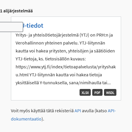
1 alijärjestelmää
YTJ-tiedot
Toggle navigation
Yritys- ja yhteisötietojärjestelmä (YTJ) on PRH:n ja
Verohallinnon yhteinen palvelu. YTJ-liitynnän
kautta voi hakea yritysten, yhteisöjen ja säätiöiden
YTJ-tietoja, ks. tietosisällön kuvaus:
https://www.ytj.fi/index/tietoapalvelusta/yrityshak
u.html YTJ-liitynnän kautta voi hakea tietoja
yksittäisellä Y-tunnuksella, sana/nimihaulla tai...
XLSX
PDF
WSDL
Voit myös käyttää tätä rekisteriä
API
avulla (katso
API-
dokumentaatio
).