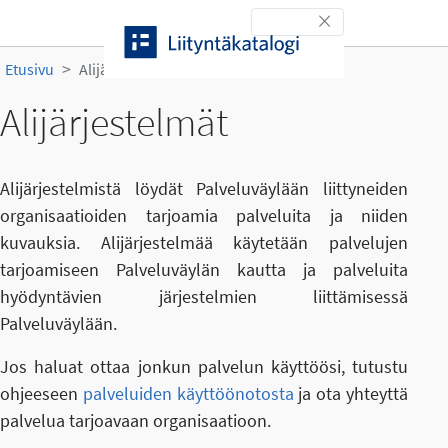
Siirry sisältöön
Toggle navigation
Etusivu
Alijärjestelmät
Alijärjestelmät
Alijärjestelmistä löydät Palveluväylään liittyneiden
organisaatioiden tarjoamia palveluita ja niiden
kuvauksia. Alijärjestelmää käytetään palvelujen
tarjoamiseen Palveluväylän kautta ja palveluita
hyödyntävien järjestelmien liittämisessä
Palveluväylään.
Jos haluat ottaa jonkun palvelun käyttöösi, tutustu
ohjeeseen
palveluiden käyttöönotosta
ja ota yhteyttä
palvelua tarjoavaan organisaatioon.