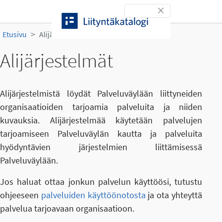
Siirry sisältöön
Toggle navigation
Etusivu
Alijärjestelmät
Alijärjestelmät
Alijärjestelmistä löydät Palveluväylään liittyneiden
organisaatioiden tarjoamia palveluita ja niiden
kuvauksia. Alijärjestelmää käytetään palvelujen
tarjoamiseen Palveluväylän kautta ja palveluita
hyödyntävien järjestelmien liittämisessä
Palveluväylään.
Jos haluat ottaa jonkun palvelun käyttöösi, tutustu
ohjeeseen
palveluiden käyttöönotosta
ja ota yhteyttä
palvelua tarjoavaan organisaatioon.