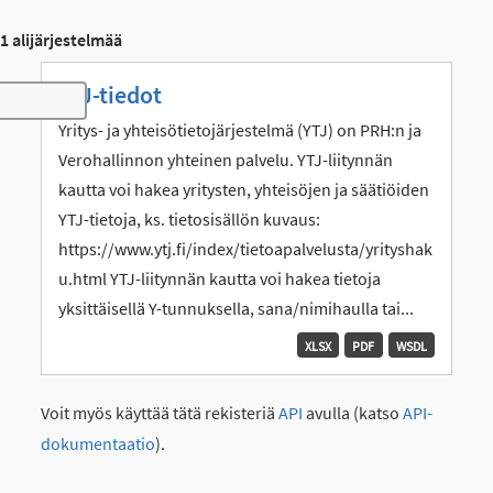
1 alijärjestelmää
YTJ-tiedot
Toggle navigation
Yritys- ja yhteisötietojärjestelmä (YTJ) on PRH:n ja
Verohallinnon yhteinen palvelu. YTJ-liitynnän
kautta voi hakea yritysten, yhteisöjen ja säätiöiden
YTJ-tietoja, ks. tietosisällön kuvaus:
https://www.ytj.fi/index/tietoapalvelusta/yrityshak
u.html YTJ-liitynnän kautta voi hakea tietoja
yksittäisellä Y-tunnuksella, sana/nimihaulla tai...
XLSX
PDF
WSDL
Voit myös käyttää tätä rekisteriä
API
avulla (katso
API-
dokumentaatio
).