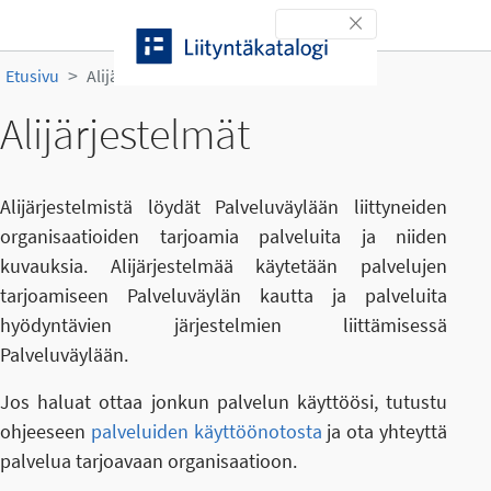
Siirry sisältöön
Toggle navigation
Etusivu
Alijärjestelmät
Alijärjestelmät
Alijärjestelmistä löydät Palveluväylään liittyneiden
organisaatioiden tarjoamia palveluita ja niiden
kuvauksia. Alijärjestelmää käytetään palvelujen
tarjoamiseen Palveluväylän kautta ja palveluita
hyödyntävien järjestelmien liittämisessä
Palveluväylään.
Jos haluat ottaa jonkun palvelun käyttöösi, tutustu
ohjeeseen
palveluiden käyttöönotosta
ja ota yhteyttä
palvelua tarjoavaan organisaatioon.