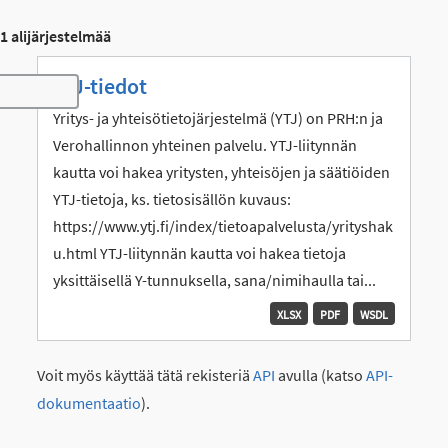
1 alijärjestelmää
YTJ-tiedot
Toggle navigation
Yritys- ja yhteisötietojärjestelmä (YTJ) on PRH:n ja
Verohallinnon yhteinen palvelu. YTJ-liitynnän
kautta voi hakea yritysten, yhteisöjen ja säätiöiden
YTJ-tietoja, ks. tietosisällön kuvaus:
https://www.ytj.fi/index/tietoapalvelusta/yrityshak
u.html YTJ-liitynnän kautta voi hakea tietoja
yksittäisellä Y-tunnuksella, sana/nimihaulla tai...
XLSX
PDF
WSDL
Voit myös käyttää tätä rekisteriä
API
avulla (katso
API-
dokumentaatio
).