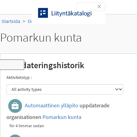
Gå till innehållet
Toggle navigation
Startsida
Organisationer
Pomarkun kunta
Pomarkun kunta
Uppdateringshistorik
Toggle navigation
Aktivitetstyp
Automaattinen ylläpito
uppdaterade
organisationen
Pomarkun kunta
för 4 timmar sedan