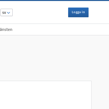
Logga in
SV
jänsten