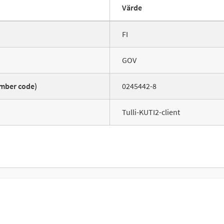
Värde
FI
GOV
mber code)
0245442-8
Tulli-KUTI2-client