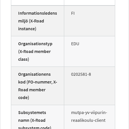
Informationsledens
FI
miljö (X-Road
instance)
Organisationstyp
EDU
(X-Road member
class)
Organisationens
0202581-8
kod (FO-nummer, X-
Road member
code)
Subsystemets
mutpa-yv-viipurin-
namn (X-Road
reaalikoulu-client
subsystem code)