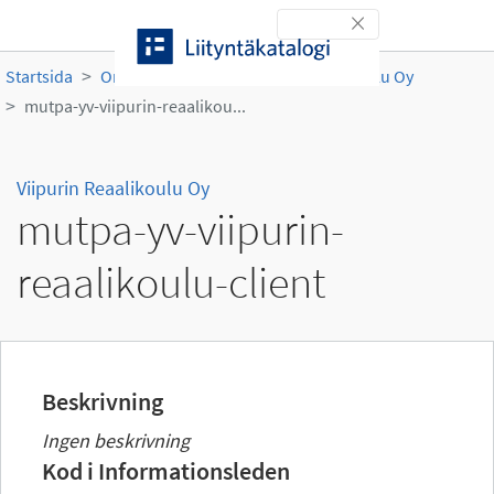
Gå till innehållet
Toggle navigation
Startsida
Organisationer
Viipurin Reaalikoulu Oy
mutpa-yv-viipurin-reaalikou...
Viipurin Reaalikoulu Oy
mutpa-yv-viipurin-
reaalikoulu-client
Beskrivning
Ingen beskrivning
Kod i Informationsleden