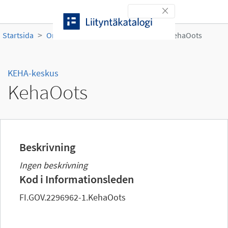
Gå till innehållet
Toggle navigation
Startsida
Organisationer
KEHA-keskus
KehaOots
KEHA-keskus
KehaOots
Beskrivning
Ingen beskrivning
Kod i Informationsleden
FI.GOV.2296962-1.KehaOots