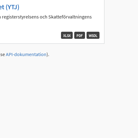
t (YTJ)
 registerstyrelsens och Skatteförvaltningens
XLSX
PDF
WSDL
(se
API-dokumentation
).