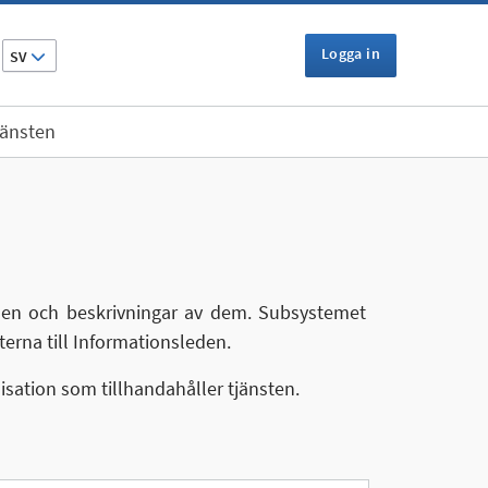
Logga in
SV
jänsten
eden och beskrivningar av dem. Subsystemet
terna till Informationsleden.
sation som tillhandahåller tjänsten.