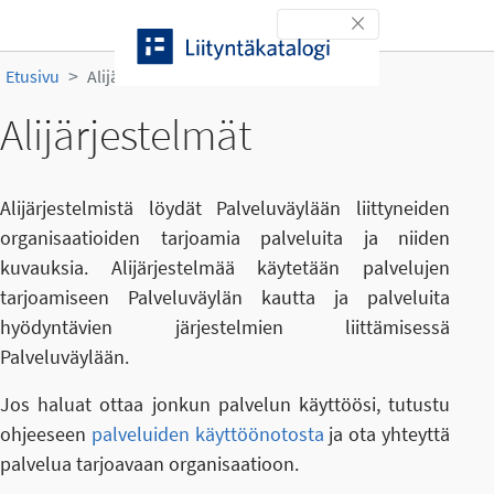
Siirry sisältöön
Toggle navigation
Etusivu
Alijärjestelmät
Alijärjestelmät
Alijärjestelmistä löydät Palveluväylään liittyneiden
organisaatioiden tarjoamia palveluita ja niiden
kuvauksia. Alijärjestelmää käytetään palvelujen
tarjoamiseen Palveluväylän kautta ja palveluita
hyödyntävien järjestelmien liittämisessä
Palveluväylään.
Jos haluat ottaa jonkun palvelun käyttöösi, tutustu
ohjeeseen
palveluiden käyttöönotosta
ja ota yhteyttä
palvelua tarjoavaan organisaatioon.