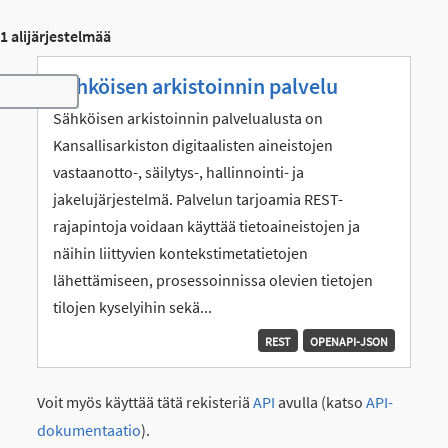
1 alijärjestelmää
Sähköisen arkistoinnin palvelu
Toggle navigation
Sähköisen arkistoinnin palvelualusta on
Kansallisarkiston digitaalisten aineistojen
vastaanotto-, säilytys-, hallinnointi- ja
jakelujärjestelmä. Palvelun tarjoamia REST-
rajapintoja voidaan käyttää tietoaineistojen ja
näihin liittyvien kontekstimetatietojen
lähettämiseen, prosessoinnissa olevien tietojen
tilojen kyselyihin sekä...
REST
OPENAPI-JSON
Voit myös käyttää tätä rekisteriä
API
avulla (katso
API-
dokumentaatio
).