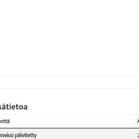
sätietoa
nttä
imeksi päivitetty