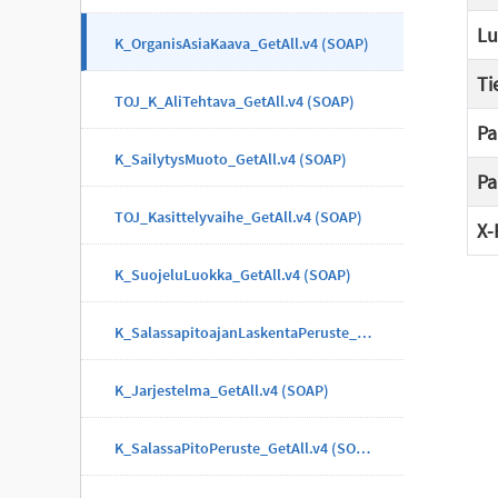
Lu
K_OrganisAsiaKaava_GetAll.v4 (SOAP)
Ti
TOJ_K_AliTehtava_GetAll.v4 (SOAP)
Pa
K_SailytysMuoto_GetAll.v4 (SOAP)
Pa
TOJ_Kasittelyvaihe_GetAll.v4 (SOAP)
X-
K_SuojeluLuokka_GetAll.v4 (SOAP)
K_SalassapitoajanLaskentaPeruste_GetAll.v4 (SOAP)
K_Jarjestelma_GetAll.v4 (SOAP)
K_SalassaPitoPeruste_GetAll.v4 (SOAP)