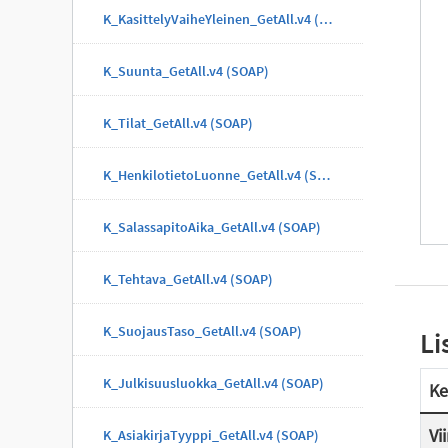
K_KasittelyVaiheYleinen_GetAll.v4 (SOAP)
K_Suunta_GetAll.v4 (SOAP)
K_Tilat_GetAll.v4 (SOAP)
K_HenkilotietoLuonne_GetAll.v4 (SOAP)
K_SalassapitoAika_GetAll.v4 (SOAP)
K_Tehtava_GetAll.v4 (SOAP)
K_SuojausTaso_GetAll.v4 (SOAP)
Li
K_Julkisuusluokka_GetAll.v4 (SOAP)
Ke
Vi
K_AsiakirjaTyyppi_GetAll.v4 (SOAP)