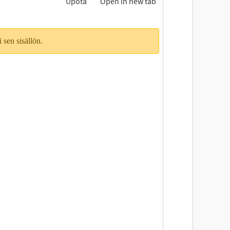
Upota
Open in new tab