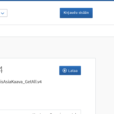
Kirjaudu sisään
I
4
Lataa
sAsiaKaava_GetAll.v4