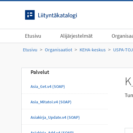
Siirry sisältöön
Etusivu
Alijärjestelmät
Organisaa
Etusivu
Organisaatiot
KEHA-keskus
USPA-TOJ
Palvelut
K
Asia_Get.v4 (SOAP)
Tun
Asia_Mitatoi.v4 (SOAP)
Asiakirja_Update.v4 (SOAP)
Asiakirja_Add.v4 (SOAP)