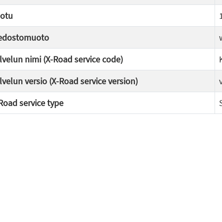
otu
edostomuoto
lvelun nimi (X-Road service code)
lvelun versio (X-Road service version)
Road service type