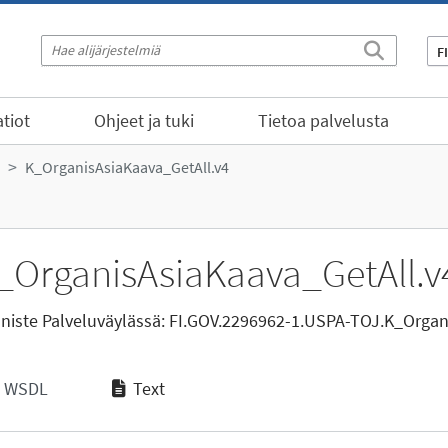
F
tiot
Ohjeet ja tuki
Tietoa palvelusta
K_OrganisAsiaKaava_GetAll.v4
_OrganisAsiaKaava_GetAll.v
niste Palveluväylässä:
FI.GOV.2296962-1.USPA-TOJ.K_Organi
WSDL
Text