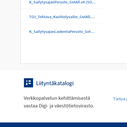
K_SailytysajanPeruste_GetAll.v4 (SOAP)
TOJ_Tehtava_Kasittelyvaihe_GetAll.v4 (SOAP)
K_SailytysajanLaskentaPeruste_GetAll.v4 (SOAP)
Verkkopalvelun kehittämisestä
Tietoa 
vastaa Digi- ja väestötietovirasto.