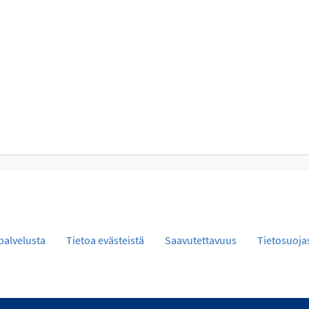
palvelusta
Tietoa evästeistä
Saavutettavuus
Tietosuoja