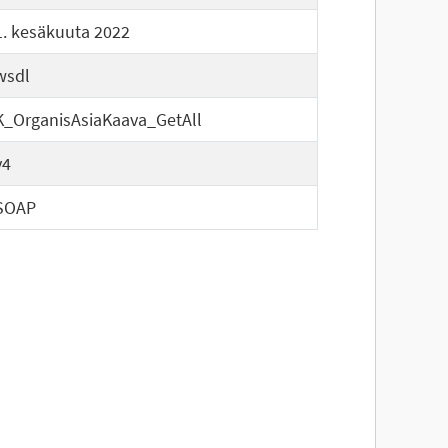
1. kesäkuuta 2022
wsdl
K_OrganisAsiaKaava_GetAll
v4
SOAP