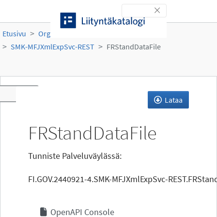
Siirry sisältöön
Toggle navigation
Etusivu
Organisaatiot
Suomen metsakeskus
SMK-MFJXmlExpSvc-REST
FRStandDataFile
Toggle navigation
Lataa
FRStandDataFile
Tunniste Palveluväylässä:
FI.GOV.2440921-4.SMK-MFJXmlExpSvc-REST.FRStand
OpenAPI Console