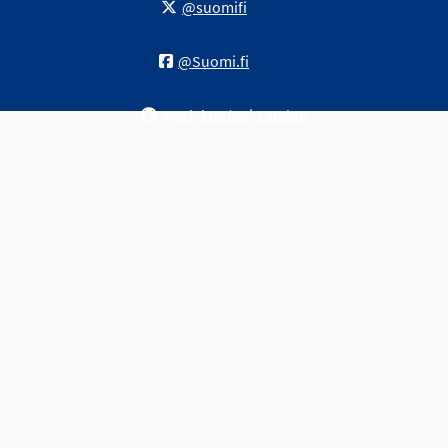
@suomifi
@Suomi.fi
@vrk-kpa/api-catalog