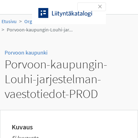
Siirry sisältöön
Toggle navigation
Etusivu
Organisaatiot
Porvoon kaupunki
Porvoon-kaupungin-Louhi-jar...
Porvoon kaupunki
Porvoon-kaupungin-
Louhi-jarjestelman-
vaestotiedot-PROD
Kuvaus
Ei kuvausta