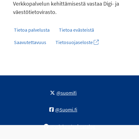
Verkkopalvelun kehittämisestä vastaa Digi- ja
väestötietovirasto.
Tietoa palvelusta
Tietoa evästeistä
Saavutettavuus
Tietosuojaseloste
@suomifi
@Suomi.fi
@vrk-kpa/api-catalog