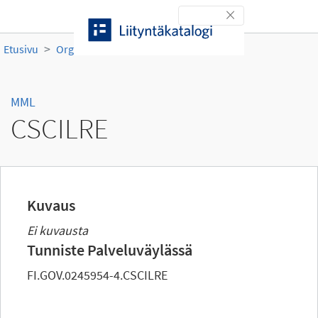
Siirry sisältöön
Toggle navigation
Etusivu
Organisaatiot
MML
CSCILRE
MML
CSCILRE
Kuvaus
Ei kuvausta
Tunniste Palveluväylässä
FI.GOV.0245954-4.CSCILRE