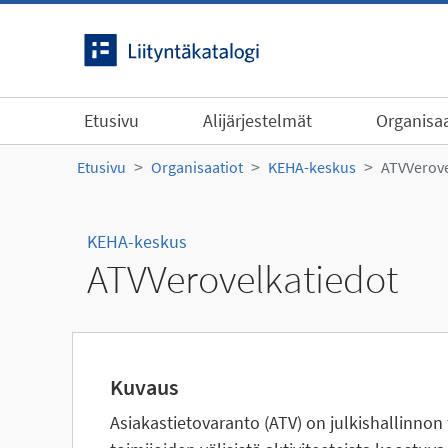
Siirry sisältöön
Etusivu
Alijärjestelmät
Organisaa
Etusivu
Organisaatiot
KEHA-keskus
ATVVerove
KEHA-keskus
ATVVerovelkatiedot
Kuvaus
Asiakastietovaranto (ATV) on julkishallinnon 