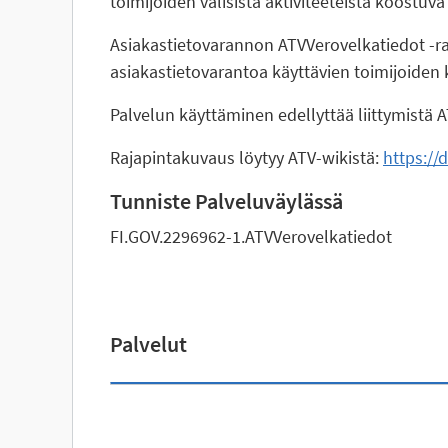
toimijoiden välisistä aktiviteeteista koostuva
Asiakastietovarannon ATVVerovelkatiedot -raj
asiakastietovarantoa käyttävien toimijoiden 
Palvelun käyttäminen edellyttää liittymistä 
Rajapintakuvaus löytyy ATV-wikistä:
https://
Tunniste Palveluväylässä
FI.GOV.2296962-1.ATVVerovelkatiedot
Palvelut