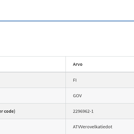
Arvo
FI
GOV
er code)
2296962-1
ATVVerovelkatiedot