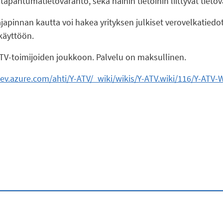
 tapahtumatietovaranto, sekä näihin tietoihin liittyvät tieto
apinnan kautta voi hakea yrityksen julkiset verovelkatiedot
käyttöön.
ATV-toimijoiden joukkoon. Palvelu on maksullinen.
dev.azure.com/ahti/Y-ATV/_wiki/wikis/Y-ATV.wiki/116/Y-ATV-W