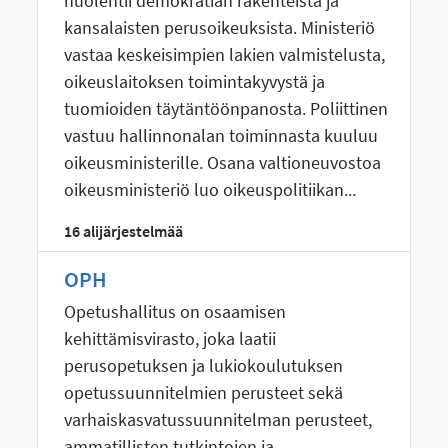
huolehtii demokratian rakenteista ja
kansalaisten perusoikeuksista. Ministeriö
vastaa keskeisimpien lakien valmistelusta,
oikeuslaitoksen toimintakyvystä ja
tuomioiden täytäntöönpanosta. Poliittinen
vastuu hallinnonalan toiminnasta kuuluu
oikeusministerille. Osana valtioneuvostoa
oikeusministeriö luo oikeuspolitiikan...
16 alijärjestelmää
OPH
Opetushallitus on osaamisen
kehittämisvirasto, joka laatii
perusopetuksen ja lukiokoulutuksen
opetussuunnitelmien perusteet sekä
varhaiskasvatussuunnitelman perusteet,
ammatillisten tutkintojen ja