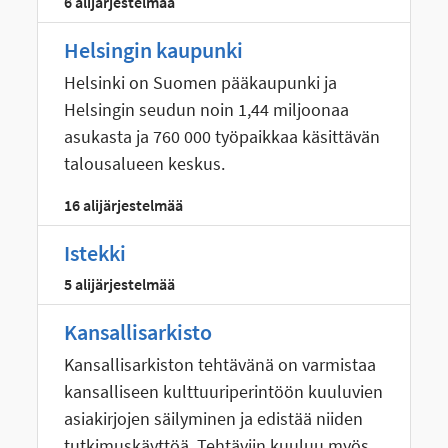
6 alijärjestelmää
Helsingin kaupunki
Helsinki on Suomen pääkaupunki ja
Helsingin seudun noin 1,44 miljoonaa
asukasta ja 760 000 työpaikkaa käsittävän
talousalueen keskus.
16 alijärjestelmää
Istekki
5 alijärjestelmää
Kansallisarkisto
Kansallisarkiston tehtävänä on varmistaa
kansalliseen kulttuuriperintöön kuuluvien
asiakirjojen säilyminen ja edistää niiden
tutkimuskäyttöä. Tehtäviin kuuluu myös