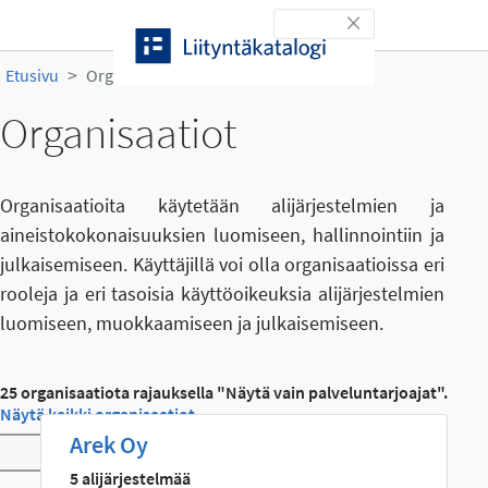
Siirry sisältöön
Toggle navigation
Etusivu
Organisaatiot
Organisaatiot
Organisaatioita käytetään alijärjestelmien ja
aineistokokonaisuuksien luomiseen, hallinnointiin ja
julkaisemiseen. Käyttäjillä voi olla organisaatioissa eri
rooleja ja eri tasoisia käyttöoikeuksia alijärjestelmien
luomiseen, muokkaamiseen ja julkaisemiseen.
25 organisaatiota rajauksella "Näytä vain palveluntarjoajat".
Näytä kaikki organisaatiot
Arek Oy
Toggle navigation
5 alijärjestelmää