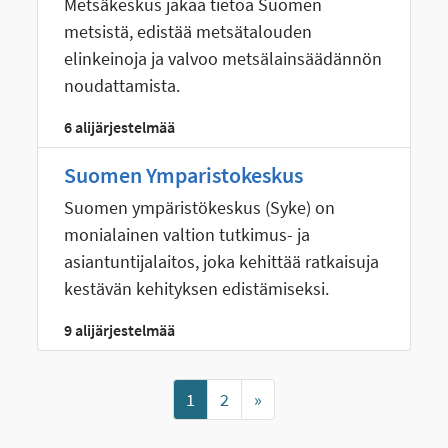
Metsäkeskus jakaa tietoa Suomen
metsistä, edistää metsätalouden
elinkeinoja ja valvoo metsälainsäädännön
noudattamista.
6 alijärjestelmää
Suomen Ymparistokeskus
Suomen ympäristökeskus (Syke) on
monialainen valtion tutkimus- ja
asiantuntijalaitos, joka kehittää ratkaisuja
kestävän kehityksen edistämiseksi.
9 alijärjestelmää
Seuraava
1
2
»