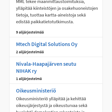
MML tekee maanmittaustoimituksia,
ylläpitää kiinteistöjen ja osakehuoneistojen
tietoja, tuottaa kartta-aineistoja sekä
edistää paikkatietotutkimusta.
9 alijärjestelmää
Mtech Digital Solutions Oy
2 alijärjestelmää
Nivala-Haapajärven seutu
NIHAK ry
1 alijärjestelmä
Oikeusministeriö
Oikeusministeriö ylläpitää ja kehittää
oikeusjärjestystä ja oikeusturvaa sekä