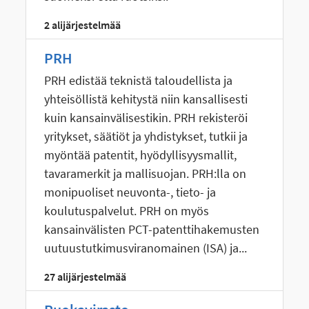
2 alijärjestelmää
PRH
PRH edistää teknistä taloudellista ja
yhteisöllistä kehitystä niin kansallisesti
kuin kansainvälisestikin. PRH rekisteröi
yritykset, säätiöt ja yhdistykset, tutkii ja
myöntää patentit, hyödyllisyysmallit,
tavaramerkit ja mallisuojan. PRH:lla on
monipuoliset neuvonta-, tieto- ja
koulutuspalvelut. PRH on myös
kansainvälisten PCT-patenttihakemusten
uutuustutkimusviranomainen (ISA) ja...
27 alijärjestelmää