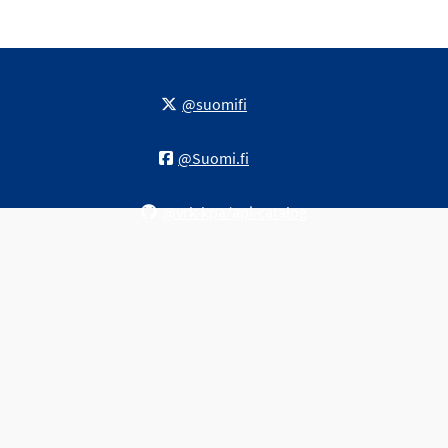
@suomifi
@Suomi.fi
@vrk-kpa/api-catalog