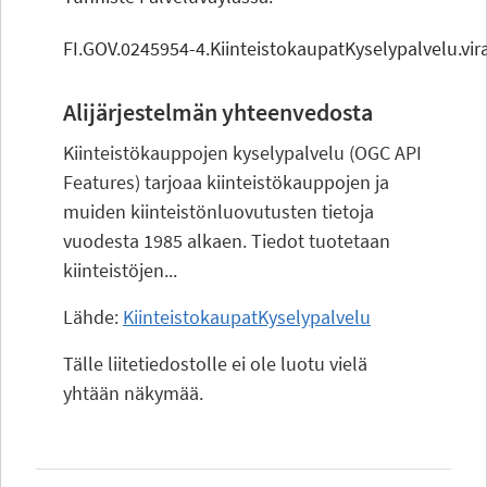
FI.GOV.0245954-4.KiinteistokaupatKyselypalvelu.v
Alijärjestelmän yhteenvedosta
Kiinteistökauppojen kyselypalvelu (OGC API
Features) tarjoaa kiinteistökauppojen ja
muiden kiinteistönluovutusten tietoja
vuodesta 1985 alkaen. Tiedot tuotetaan
kiinteistöjen...
Lähde:
KiinteistokaupatKyselypalvelu
Tälle liitetiedostolle ei ole luotu vielä
yhtään näkymää.