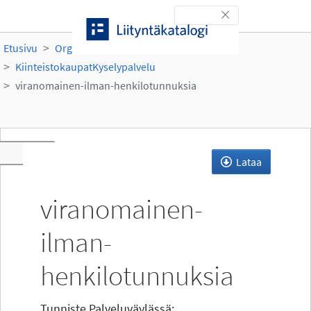
Siirry sisältöön
Toggle navigation
Etusivu
Organisaatiot
MML
KiinteistokaupatKyselypalvelu
viranomainen-ilman-henkilotunnuksia
Toggle navigation
Lataa
viranomainen-
ilman-
henkilotunnuksia
Tunniste Palveluväylässä: