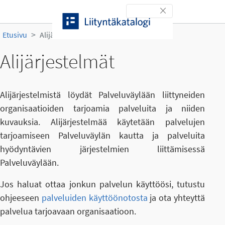
Siirry sisältöön
Toggle navigation
Etusivu
Alijärjestelmät
Alijärjestelmät
Alijärjestelmistä löydät Palveluväylään liittyneiden
organisaatioiden tarjoamia palveluita ja niiden
kuvauksia. Alijärjestelmää käytetään palvelujen
tarjoamiseen Palveluväylän kautta ja palveluita
hyödyntävien järjestelmien liittämisessä
Palveluväylään.
Jos haluat ottaa jonkun palvelun käyttöösi, tutustu
ohjeeseen
palveluiden käyttöönotosta
ja ota yhteyttä
palvelua tarjoavaan organisaatioon.