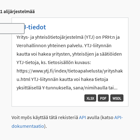
1 alijärjestelmää
YTJ-tiedot
Toggle navigation
Yritys- ja yhteisötietojärjestelmä (YTJ) on PRH:n ja
Verohallinnon yhteinen palvelu. YTJ-liitynnän
kautta voi hakea yritysten, yhteisöjen ja säätiöiden
YTJ-tietoja, ks. tietosisällön kuvaus:
https://www.ytj.fi/index/tietoapalvelusta/yrityshak
u.html YTJ-liitynnän kautta voi hakea tietoja
yksittäisellä Y-tunnuksella, sana/nimihaulla tai...
XLSX
PDF
WSDL
Voit myös käyttää tätä rekisteriä
API
avulla (katso
API-
dokumentaatio
).