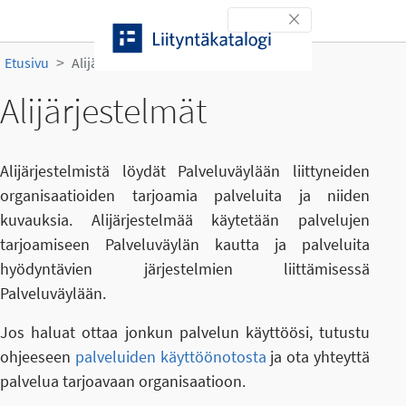
Siirry sisältöön
Toggle navigation
Etusivu
Alijärjestelmät
Alijärjestelmät
Alijärjestelmistä löydät Palveluväylään liittyneiden
organisaatioiden tarjoamia palveluita ja niiden
kuvauksia. Alijärjestelmää käytetään palvelujen
tarjoamiseen Palveluväylän kautta ja palveluita
hyödyntävien järjestelmien liittämisessä
Palveluväylään.
Jos haluat ottaa jonkun palvelun käyttöösi, tutustu
ohjeeseen
palveluiden käyttöönotosta
ja ota yhteyttä
palvelua tarjoavaan organisaatioon.