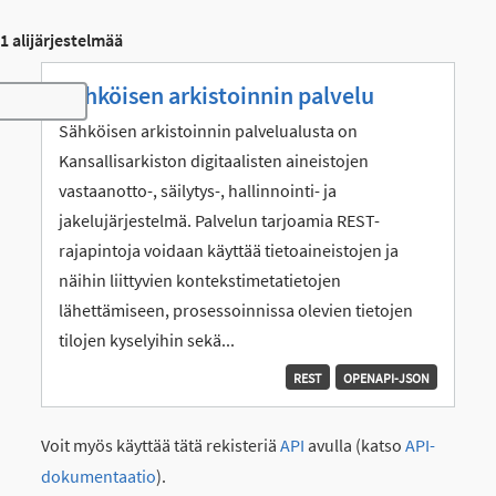
1 alijärjestelmää
Sähköisen arkistoinnin palvelu
Toggle navigation
Sähköisen arkistoinnin palvelualusta on
Kansallisarkiston digitaalisten aineistojen
vastaanotto-, säilytys-, hallinnointi- ja
jakelujärjestelmä. Palvelun tarjoamia REST-
rajapintoja voidaan käyttää tietoaineistojen ja
näihin liittyvien kontekstimetatietojen
lähettämiseen, prosessoinnissa olevien tietojen
tilojen kyselyihin sekä...
REST
OPENAPI-JSON
Voit myös käyttää tätä rekisteriä
API
avulla (katso
API-
dokumentaatio
).