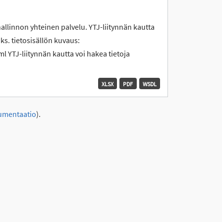
hallinnon yhteinen palvelu. YTJ-liitynnän kautta
 ks. tietosisällön kuvaus:
l YTJ-liitynnän kautta voi hakea tietoja
XLSX
PDF
WSDL
umentaatio
).