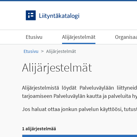
Siirry sisältöön
Etusivu
Alijärjestelmät
Organisaa
Etusivu
Alijärjestelmät
Alijärjestelmät
Alijärjestelmistä löydät Palveluväylään liittyn
tarjoamiseen Palveluväylän kautta ja palveluita h
Jos haluat ottaa jonkun palvelun käyttöösi, tutu
1 alijärjestelmää