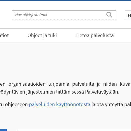
F
tiot
Ohjeet ja tuki
Tietoa palvelusta
eiden organisaatioiden tarjoamia palveluita ja niiden kuva
yödyntävien järjestelmien liittämisessä Palveluväylään.
stu ohjeeseen
palveluiden käyttöönotosta
ja ota yhteyttä pa