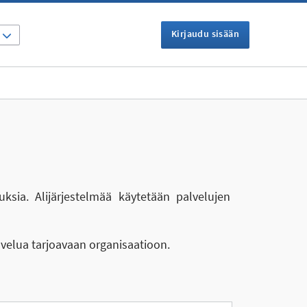
Kirjaudu sisään
I
uksia. Alijärjestelmää käytetään palvelujen
lvelua tarjoavaan organisaatioon.