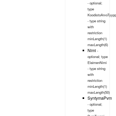
- optional;
type
KoodistoArvoTyypp
- type
string
with
restriction
minLength(1)
maxLength(6)
Nimi
-
optional; type
ElaimenNimi
- type
string
with
restriction
minLength(1)
maxLength(50)
SyntymaPvm
- optional;
type