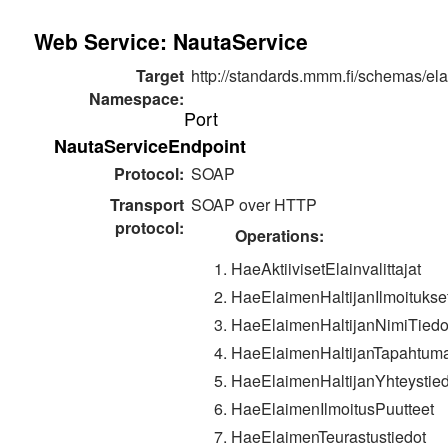
Web Service: NautaService
Target
http://standards.mmm.fi/schemas/ela
Namespace:
Port
NautaServiceEndpoint
Protocol:
SOAP
Transport
SOAP over HTTP
protocol:
Operations:
HaeAktiivisetElainvalittajat
HaeElaimenHaltijanIlmoitukse
HaeElaimenHaltijanNimiTiedo
HaeElaimenHaltijanTapahtuma
HaeElaimenHaltijanYhteystied
HaeElaimenIlmoitusPuutteet
HaeElaimenTeurastustiedot