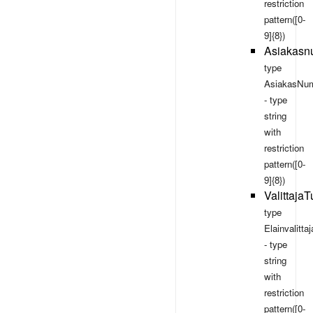
restriction
pattern([0-
9]{8})
Asiakasn
type
AsiakasNum
- type
string
with
restriction
pattern([0-
9]{8})
Valittaja
type
Elainvalitt
- type
string
with
restriction
pattern([0-