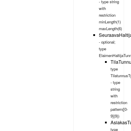
- type
string
with
restriction
minLength(1)
maxLength(6)
SeuraavaHalti
- optional;
type
ElaimenHaltijaTun
TilaTunn
type
TilatunnusT
- type
string
with
restriction
pattern([0-
9]{9})
AsiakasT
type