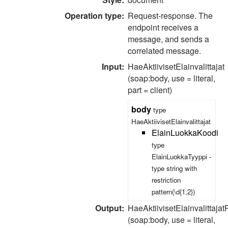
Operation type:
Request-response.
The
endpoint receives a
message, and sends a
correlated message.
Input:
HaeAktiivisetElainvalittajat
(soap:body, use = literal,
part = client)
body
type
HaeAktiivisetElainvalittajat
ElainLuokkaKoodi
type
ElainLuokkaTyyppi
-
type
string
with
restriction
pattern(\d{1,2})
Output:
HaeAktiivisetElainvalittaj
(soap:body, use = literal,