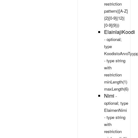
restriction
pattern(([A-Z]
{2}[0-9]{12}|
[0-9]{9}))
ElainlajiKoodi
- optional;
type
KoodistoArvoTyypp
- type
string
with
restriction
minLength(1)
maxLength(6)
Nimi
-
optional; type
ElaimenNimi
- type
string
with
restriction