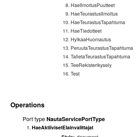
HaeIlmoitusPuutteet
HaeTeurastusIlmoitus
HaeTeurastusTapahtuma
HaeTiedotteet
HylkaaHuomautus
PeruutaTeurastusTapahtuma
TalletaTeurastusTapahtuma
TeeRekisterikysely
Test
Operations
Port type
NautaServicePortType
HaeAktiivisetElainvalittajat
Style:
document