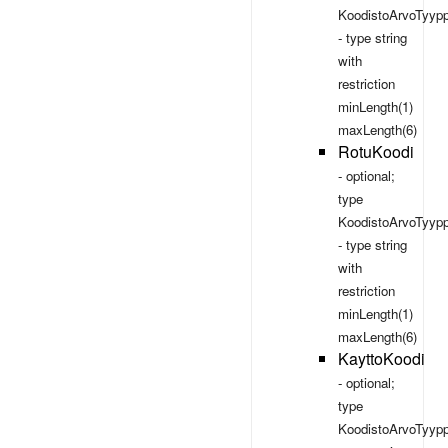
KoodistoArvoTyypp
- type
string
with
restriction
minLength(1)
maxLength(6)
RotuKoodi
- optional;
type
KoodistoArvoTyypp
- type
string
with
restriction
minLength(1)
maxLength(6)
KayttoKoodi
- optional;
type
KoodistoArvoTyypp