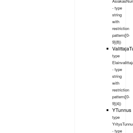
AsiakasNum
- type
string
with
restriction
pattern([0-
9]{8})
Valittaja
type
Elainvalitt
- type
string
with
restriction
pattern([0-
9]{4})
YTunnus
type
YritysTunnu
- type