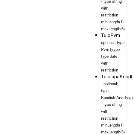
- type
string
with
restriction
minLength(1)
maxLength(6)
TuloPvm
-
optional; type
PvmTyyppi
-
type
date
with
restriction
TulotapaKoodi
- optional;
type
KoodistoArvoTyypp
- type
string
with
restriction
minLength(1)
maxLength(6)