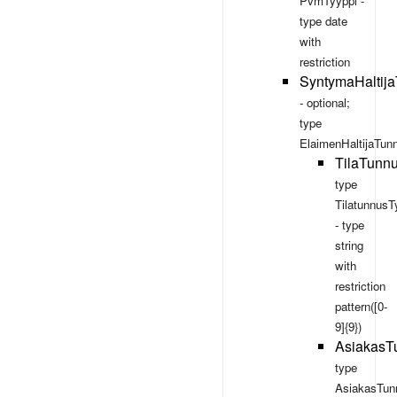
PvmTyyppi
-
type
date
with
restriction
SyntymaHaltij
- optional;
type
ElaimenHaltijaTun
TilaTunn
type
TilatunnusT
- type
string
with
restriction
pattern([0-
9]{9})
AsiakasT
type
AsiakasTun