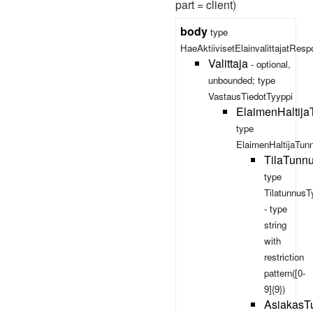
part = client)
body
type
HaeAktiivisetElainvalittajatRes
Valittaja
- optional,
unbounded; type
VastausTiedotTyyppi
ElaimenHaltij
type
ElaimenHaltijaTun
TilaTunn
type
TilatunnusT
- type
string
with
restriction
pattern([0-
9]{9})
AsiakasT