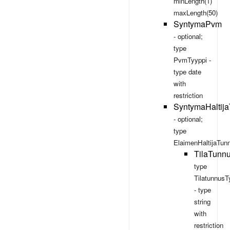
minLength(1)
maxLength(50)
SyntymaPvm
- optional;
type
PvmTyyppi
-
type
date
with
restriction
SyntymaHaltij
- optional;
type
ElaimenHaltijaTun
TilaTunn
type
TilatunnusT
- type
string
with
restriction