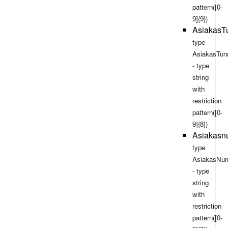
pattern([0-
9]{9})
AsiakasT
type
AsiakasTun
- type
string
with
restriction
pattern([0-
9]{8})
Asiakasn
type
AsiakasNum
- type
string
with
restriction
pattern([0-