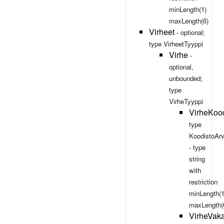
minLength(1)
maxLength(6)
Virheet
- optional;
type
VirheetTyyppi
Virhe
-
optional,
unbounded;
type
VirheTyyppi
VirheKoo
type
KoodistoAr
- type
string
with
restriction
minLength(1
maxLength(
VirheVak