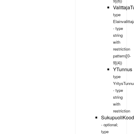
9]{8})
Valittaja
type
Elainvalitt
- type
string
with
restriction
pattern([0-
9]{4})
YTunnus
type
YritysTunnu
- type
string
with
restriction
SukupuoliKood
- optional;
type