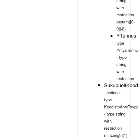
string
with
restriction
pattern([0-
9]{4})
YTunnus
type
YritysTunnu
- type
string
with
restriction
SukupuoliKood
- optional;
type
KoodistoArvoTyypp
- type
string
with
restriction
minLength(1)