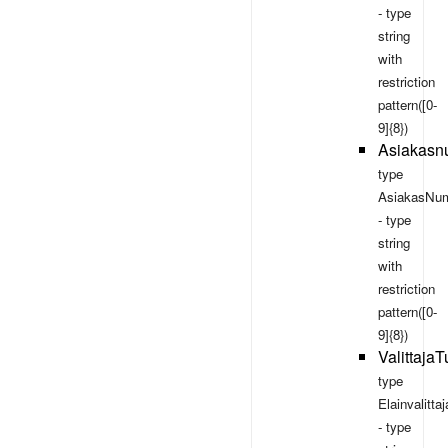
- type
string
with
restriction
pattern([0-
9]{8})
Asiakasn
type
AsiakasNum
- type
string
with
restriction
pattern([0-
9]{8})
Valittaja
type
Elainvalitt
- type