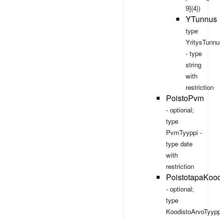
9]{4})
YTunnus
type
YritysTunnu
- type
string
with
restriction
PoistoPvm
- optional;
type
PvmTyyppi
-
type
date
with
restriction
PoistotapaKoo
- optional;
type
KoodistoArvoTyypp