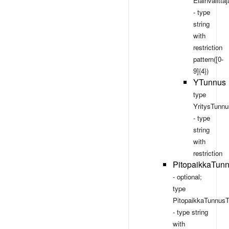
Elainvalitt
- type
string
with
restriction
pattern([0-
9]{4})
YTunnus
type
YritysTunnu
- type
string
with
restriction
PitopaikkaTun
- optional;
type
PitopaikkaTunnusT
- type
string
with