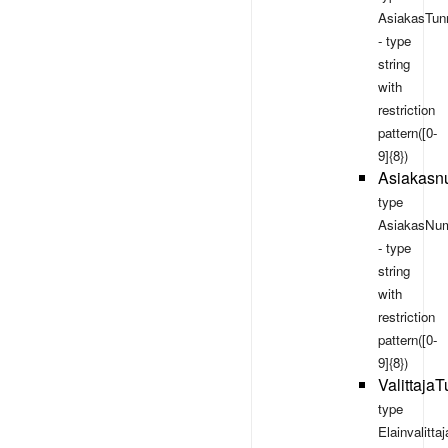
AsiakasTun
- type
string
with
restriction
pattern([0-
9]{8})
Asiakasn
type
AsiakasNum
- type
string
with
restriction
pattern([0-
9]{8})
Valittaja
type
Elainvalitt