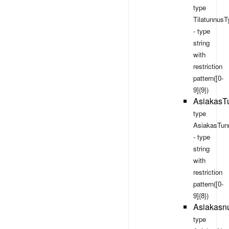
type
TilatunnusT
- type
string
with
restriction
pattern([0-
9]{9})
AsiakasT
type
AsiakasTun
- type
string
with
restriction
pattern([0-
9]{8})
Asiakasn
type