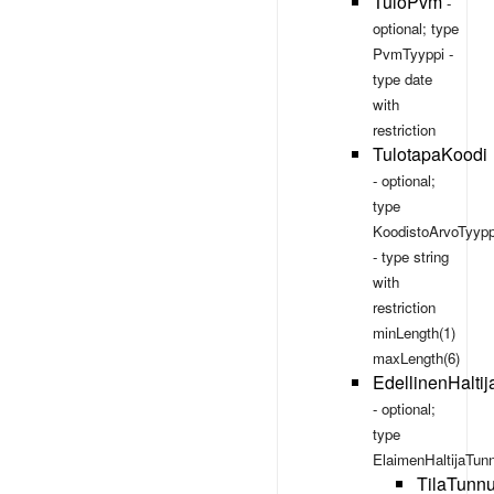
TuloPvm
-
optional; type
PvmTyyppi
-
type
date
with
restriction
TulotapaKoodi
- optional;
type
KoodistoArvoTyypp
- type
string
with
restriction
minLength(1)
maxLength(6)
EdellinenHalti
- optional;
type
ElaimenHaltijaTun
TilaTunn