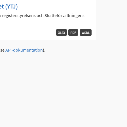
t (YTJ)
 registerstyrelsens och Skatteförvaltningens
XLSX
PDF
WSDL
(se
API-dokumentation
).