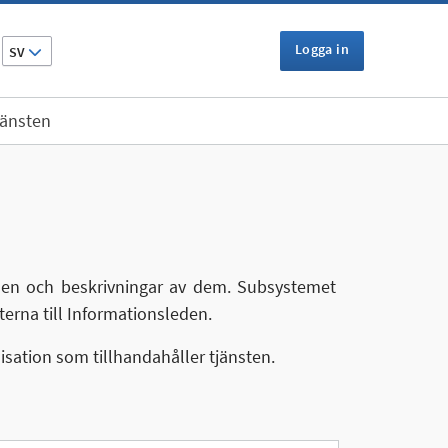
Logga in
SV
jänsten
eden och beskrivningar av dem. Subsystemet
terna till Informationsleden.
sation som tillhandahåller tjänsten.