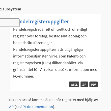
1 subsystem
Handelregisteruppgifter
Toggle navigation
Handelsregistret är ett officiellt och offentligt
register över företag, bostadsaktiebolag och
bostadsrättsföreningar.
Handelsregisteruppgifterna är tillgängliga i
informationstjänsten Virre, som Patent- och
registerstyrelsen (PRS) tillhandahåller. Via
gränssnittet för Virre kan du söka information med
FO-nummer.
WSDL
ZIP
PDF
Du kan också komma åt det här registret med hjälp av
API
(se
API-dokumentation
).