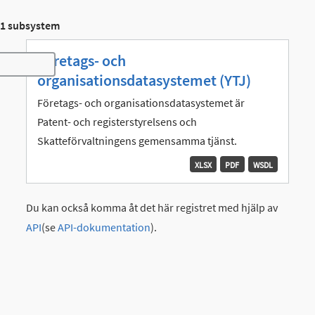
1 subsystem
Företags- och
Toggle navigation
organisationsdatasystemet (YTJ)
Företags- och organisationsdatasystemet är
Patent- och registerstyrelsens och
Skatteförvaltningens gemensamma tjänst.
XLSX
PDF
WSDL
Du kan också komma åt det här registret med hjälp av
API
(se
API-dokumentation
).