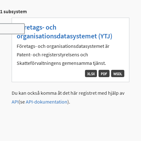
1 subsystem
Företags- och
Toggle navigation
organisationsdatasystemet (YTJ)
Företags- och organisationsdatasystemet är
Patent- och registerstyrelsens och
Skatteförvaltningens gemensamma tjänst.
XLSX
PDF
WSDL
Du kan också komma åt det här registret med hjälp av
API
(se
API-dokumentation
).