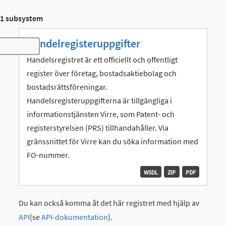
1 subsystem
Handelregisteruppgifter
Toggle navigation
Handelsregistret är ett officiellt och offentligt
register över företag, bostadsaktiebolag och
bostadsrättsföreningar.
Handelsregisteruppgifterna är tillgängliga i
informationstjänsten Virre, som Patent- och
registerstyrelsen (PRS) tillhandahåller. Via
gränssnittet för Virre kan du söka information med
FO-nummer.
WSDL
ZIP
PDF
Du kan också komma åt det här registret med hjälp av
API
(se
API-dokumentation
).