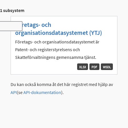
1 subsystem
Företags- och
Toggle navigation
organisationsdatasystemet (YTJ)
Företags- och organisationsdatasystemet är
Patent- och registerstyrelsens och
Skatteförvaltningens gemensamma tjänst.
XLSX
PDF
WSDL
Du kan också komma åt det här registret med hjälp av
API
(se
API-dokumentation
).