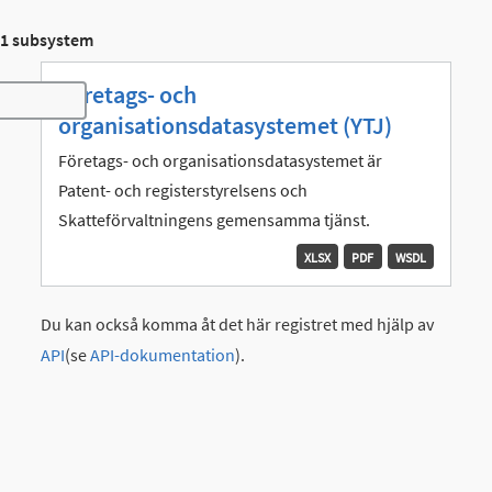
1 subsystem
Företags- och
Toggle navigation
organisationsdatasystemet (YTJ)
Företags- och organisationsdatasystemet är
Patent- och registerstyrelsens och
Skatteförvaltningens gemensamma tjänst.
XLSX
PDF
WSDL
Du kan också komma åt det här registret med hjälp av
API
(se
API-dokumentation
).