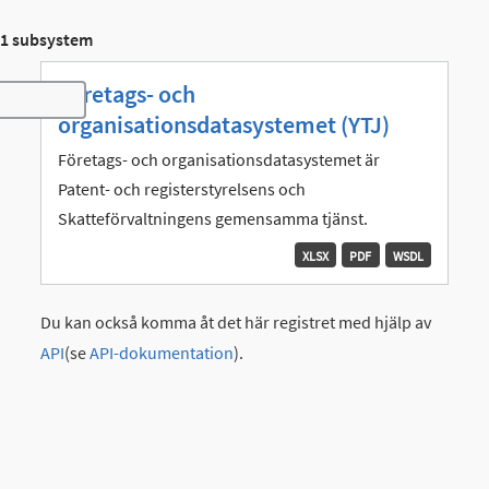
1 subsystem
Företags- och
Toggle navigation
organisationsdatasystemet (YTJ)
Företags- och organisationsdatasystemet är
Patent- och registerstyrelsens och
Skatteförvaltningens gemensamma tjänst.
XLSX
PDF
WSDL
Du kan också komma åt det här registret med hjälp av
API
(se
API-dokumentation
).