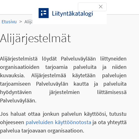
Siirry sisältöön
Toggle navigation
Etusivu
Alijärjestelmät
Alijärjestelmät
Alijärjestelmistä löydät Palveluväylään liittyneiden
organisaatioiden tarjoamia palveluita ja niiden
kuvauksia. Alijärjestelmää käytetään palvelujen
tarjoamiseen Palveluväylän kautta ja palveluita
hyödyntävien järjestelmien liittämisessä
Palveluväylään.
Jos haluat ottaa jonkun palvelun käyttöösi, tutustu
ohjeeseen
palveluiden käyttöönotosta
ja ota yhteyttä
palvelua tarjoavaan organisaatioon.