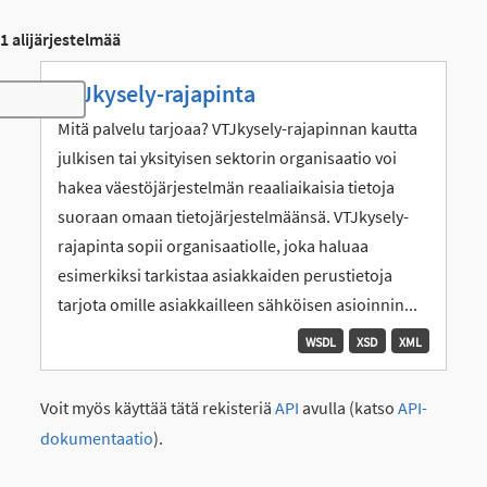
1 alijärjestelmää
VTJkysely-rajapinta
Toggle navigation
Mitä palvelu tarjoaa? VTJkysely-rajapinnan kautta
julkisen tai yksityisen sektorin organisaatio voi
hakea väestöjärjestelmän reaaliaikaisia tietoja
suoraan omaan tietojärjestelmäänsä. VTJkysely-
rajapinta sopii organisaatiolle, joka haluaa
esimerkiksi tarkistaa asiakkaiden perustietoja
tarjota omille asiakkailleen sähköisen asioinnin...
WSDL
XSD
XML
Voit myös käyttää tätä rekisteriä
API
avulla (katso
API-
dokumentaatio
).