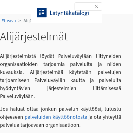
Siirry sisältöön
Toggle navigation
Etusivu
Alijärjestelmät
Alijärjestelmät
Alijärjestelmistä löydät Palveluväylään liittyneiden
organisaatioiden tarjoamia palveluita ja niiden
kuvauksia. Alijärjestelmää käytetään palvelujen
tarjoamiseen Palveluväylän kautta ja palveluita
hyödyntävien järjestelmien liittämisessä
Palveluväylään.
Jos haluat ottaa jonkun palvelun käyttöösi, tutustu
ohjeeseen
palveluiden käyttöönotosta
ja ota yhteyttä
palvelua tarjoavaan organisaatioon.