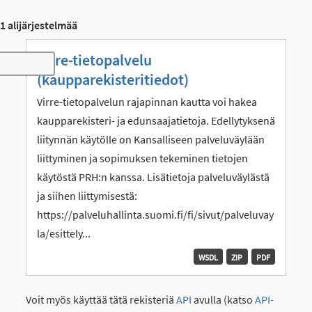
1 alijärjestelmää
Virre-tietopalvelu
Toggle navigation
(kaupparekisteritiedot)
Virre-tietopalvelun rajapinnan kautta voi hakea
kaupparekisteri- ja edunsaajatietoja. Edellytyksenä
liitynnän käytölle on Kansalliseen palveluväylään
liittyminen ja sopimuksen tekeminen tietojen
käytöstä PRH:n kanssa. Lisätietoja palveluväylästä
ja siihen liittymisestä:
https://palveluhallinta.suomi.fi/fi/sivut/palveluvay
la/esittely...
WSDL
ZIP
PDF
Voit myös käyttää tätä rekisteriä
API
avulla (katso
API-