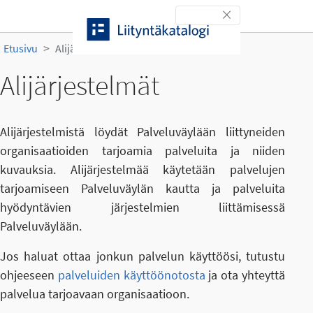
Siirry sisältöön
Toggle navigation
Etusivu
Alijärjestelmät
Alijärjestelmät
Alijärjestelmistä löydät Palveluväylään liittyneiden
organisaatioiden tarjoamia palveluita ja niiden
kuvauksia. Alijärjestelmää käytetään palvelujen
tarjoamiseen Palveluväylän kautta ja palveluita
hyödyntävien järjestelmien liittämisessä
Palveluväylään.
Jos haluat ottaa jonkun palvelun käyttöösi, tutustu
ohjeeseen
palveluiden käyttöönotosta
ja ota yhteyttä
palvelua tarjoavaan organisaatioon.