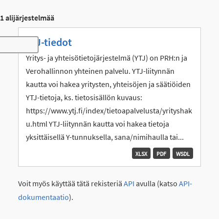
1 alijärjestelmää
YTJ-tiedot
Toggle navigation
Yritys- ja yhteisötietojärjestelmä (YTJ) on PRH:n ja
Verohallinnon yhteinen palvelu. YTJ-liitynnän
kautta voi hakea yritysten, yhteisöjen ja säätiöiden
YTJ-tietoja, ks. tietosisällön kuvaus:
https://www.ytj.fi/index/tietoapalvelusta/yrityshak
u.html YTJ-liitynnän kautta voi hakea tietoja
yksittäisellä Y-tunnuksella, sana/nimihaulla tai...
XLSX
PDF
WSDL
Voit myös käyttää tätä rekisteriä
API
avulla (katso
API-
dokumentaatio
).